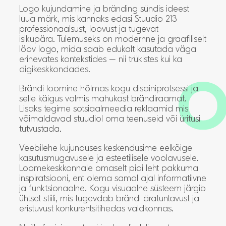
Logo kujundamine ja bränding sündis ideest
luua märk, mis kannaks edasi Stuudio 213
professionaalsust, loovust ja tugevat
isikupära. Tulemuseks on modernne ja graafiliselt
lööv logo, mida saab edukalt kasutada väga
erinevates kontekstides – nii trükistes kui ka
digikeskkondades.
Brändi loomine hõlmas kogu disainiprotsessi ja
selle käigus valmis mahukast brändiraamat.
Lisaks tegime sotsiaalmeedia reklaamid mis
võimaldavad stuudiol oma teenuseid või üritusi
tutvustada.
Veebilehe kujunduses keskendusime eelkõige
kasutusmugavusele ja esteetilisele voolavusele.
Loomekeskkonnale omaselt pidi leht pakkuma
inspiratsiooni, ent olema samal ajal informatiivne
ja funktsionaalne. Kogu visuaalne süsteem järgib
ühtset stiili, mis tugevdab brändi äratuntavust ja
eristuvust konkurentsitihedas valdkonnas.