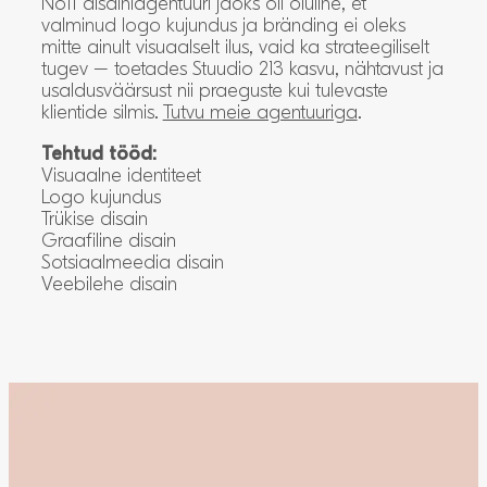
No11 disainiagentuuri jaoks oli oluline, et
valminud logo kujundus ja bränding ei oleks
mitte ainult visuaalselt ilus, vaid ka strateegiliselt
tugev – toetades Stuudio 213 kasvu, nähtavust ja
usaldusväärsust nii praeguste kui tulevaste
klientide silmis.
Tutvu meie agentuuriga
.
Tehtud tööd:
Visuaalne identiteet
Logo kujundus
Trükise disain
Graafiline disain
Sotsiaalmeedia disain
Veebilehe disain