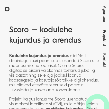
Agentuur
Scoro – kodulehe
Projektid
kujundus ja arendus
Kontakt
Kodulehe kujundus ja arendus
olid No11
disainiagentuuri peamised ülesanded Scoro uue
maandumislehe loomisel. Oleme Scorot
digitaalse disaini valdkonnas toetanud juba ligi
viis aastat ning selle aja jooksul loonud
kaasaegseid ja kasutajasõbralikke digilahendusi,
mis aitavad ettevõtte teenuseid paremini
tutvustada ja kasvatada konversioone.
Projekti käigus lähtusime Scoro uuendatud
visuaalsest identiteedist (CVI), mille põhjal valmis
modernne ja selge
veebilehe kujundus
. Disaini