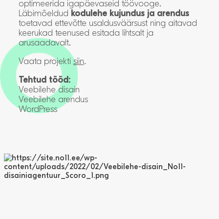
optimeerida igapäevaseid töövooge.
Läbimõeldud
kodulehe kujundus ja arendus
toetavad ettevõtte usaldusväärsust ning aitavad
keerukad teenused esitada lihtsalt ja
arusaadavalt.
Vaata projekti
siin
.
Tehtud tööd:
Veebilehe disain
Veebilehe arendus
WordPress