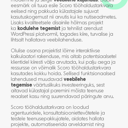
eesmärk oli tuua esile Scoro tööhaldustarkvara
eelised ning pakkuda külastajale sujuvat
kasutuskogemust nii arvutis kui ka nutiseadmetes.
Lisaks kvaliteetsele disainile hõlmas projekt
ka
kodulehe tegemist
ja tehnilist arendust
WordPressi platvormil, tagades kiire, turvalise ja
lihtsalt hallatava veebilahenduse.
Olulise osana projektist lõime interaktiivse
kalkulaatori rakenduse, mis aitab potentsiaalsetel
klientidel kiiresti välja arvutada, kui palju aega ja
ressursse on võimalik Scoro tööhaldustarkvara
kasutades kokku hoida. Sellised funktsionaalsed
lahendused muudavad
veebilehe
tegemise
väärtuslikuks investeeringuks, sest
aitavad külastajal paremini mõista teenuse
reaalset kasu ning suurendavad päringute arvu.
Scoro tööhaldustarkvara on loodud
agentuuridele, konsultatsiooniettevõtetele ja
teistele teenusepakkujatele, aidates hallata
projekte, automatiseerida arveldamist ning